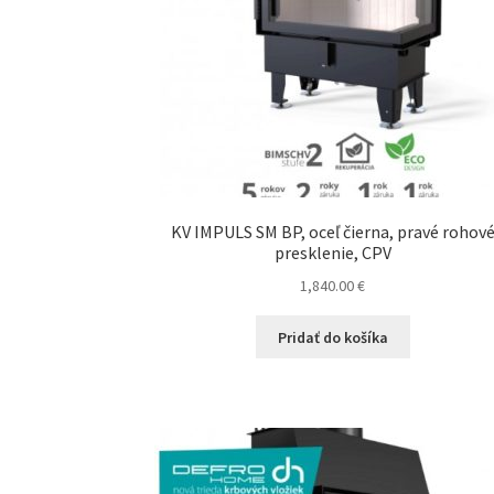
KV IMPULS SM BP, oceľ čierna, pravé rohov
presklenie, CPV
1,840.00
€
Pridať do košíka