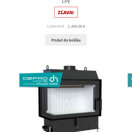
CPV
ZĽAVA!
Original
Current
1,800.00
€
1,490.00
€
price
price
was:
is:
Pridať do košíka
1,800.00 €.
1,490.00 €.