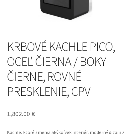
Online odstúpenie od zmluvy
Pokladňa
Reklamačné a Obchodné podmienky
KRBOVÉ KACHLE PICO,
Sample Page
OCEĽ ČIERNA / BOKY
ČIERNE, ROVNÉ
PRESKLENIE, CPV
1,802.00
€
Kachle, ktoré zmenia akýkoľvek interiér, moderný dizajn z