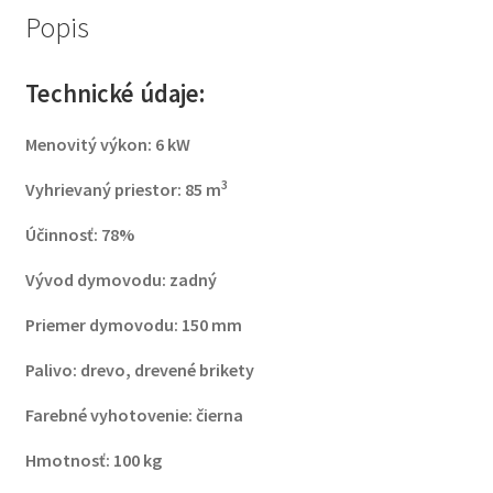
PRESKLENIE,
Popis
CPV
Technické údaje:
Menovitý výkon: 6 kW
3
Vyhrievaný priestor: 85 m
Účinnosť: 78%
Vývod dymovodu: zadný
Priemer dymovodu: 150 mm
Palivo: drevo, drevené brikety
Farebné vyhotovenie: čierna
Hmotnosť: 100 kg