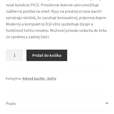
nové kolekcie PICO. Presklenie dvierok vám umožňuje
nádherný pohľad na oheň. Rysy na prednej strane kachlí
vytvárajú rámček, čo zaručuje kompaktný, príjemný dojem.
Moderný a kompaktný štýl ešte vyzdvihuje dizajn a
funkčnosť tohto modelu. Možnosť prívodu vzduchu do krbu
zo spodnej a zadnej časti.
množstvo
Pridať do košíka
KRBOVÉ
KACHLE
PICO,
OCEĽ
Kategória:
Krbové kachle - Defro
ČIERNA
/
BOKY
Popis
ČIERNE,
ROVNÉ