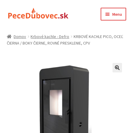
Preskočiť
Preskočiť
Menu
na
na
navigáciu
obsah
Domovská stránka
Domov
Krbové kachle - Defro
KRBOVÉ KACHLE PICO, OCEĽ
ČIERNA / BOKY ČIERNE, ROVNÉ PRESKLENIE, CPV
Farba kachlic
gdpr
Kontakt
Košík
Môj účet
Ochrana osobných údajov