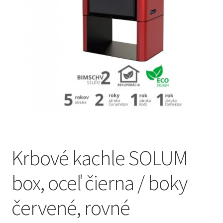
Online odstúpenie od zmluvy
Pokladňa
Reklamačné a Obchodné podmienky
Sample Page
Krbové kachle SOLUM
box, oceľ čierna / boky
červené, rovné