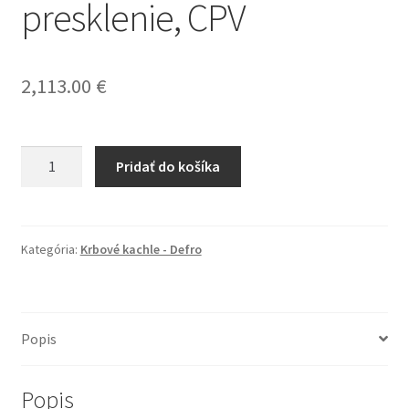
presklenie, CPV
2,113.00
€
množstvo
Pridať do košíka
Krbové
kachle
SOLUM
box,
Kategória:
Krbové kachle - Defro
oceľ
čierna
/
Popis
boky
červené,
rovné
Popis
presklenie,