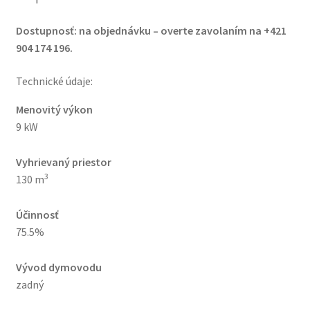
CPV
Dostupnosť: na objednávku – overte zavolaním na +421
904 174 196.
Technické údaje:
Menovitý výkon
9 kW
Vyhrievaný priestor
3
130 m
Účinnosť
75.5%
Vývod dymovodu
zadný