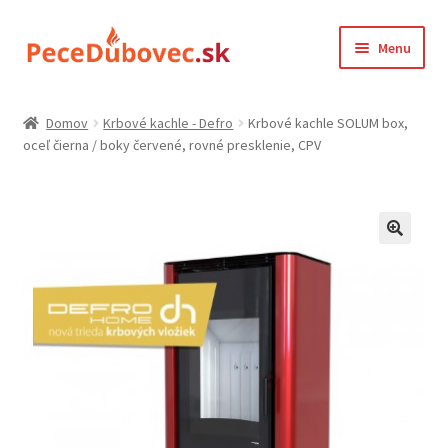
Preskočiť
Preskočiť
Menu
na
na
navigáciu
obsah
Domovská stránka
Domov
Krbové kachle - Defro
Krbové kachle SOLUM box,
oceľ čierna / boky červené, rovné presklenie, CPV
Farba kachlic
gdpr
Kontakt
Košík
Môj účet
Ochrana osobných údajov