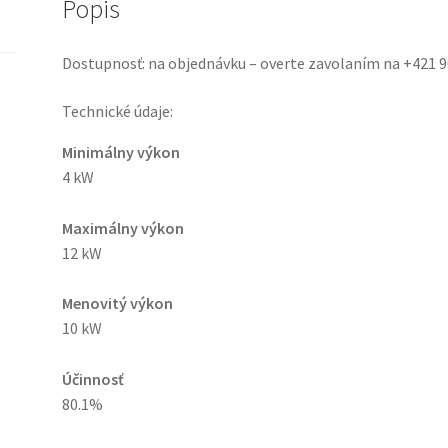
Popis
Dostupnosť: na objednávku – overte zavolaním na +421 9
Technické údaje:
Minimálny výkon
4 kW
Maximálny výkon
12 kW
Menovitý výkon
10 kW
Účinnosť
80.1%