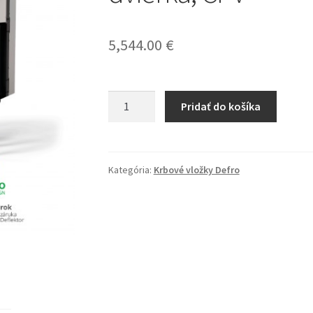
5,544.00
€
množstvo
Pridať do košíka
KV
INTRA
ME
C
Kategória:
Krbové vložky Defro
G,
oceľ
čierna,
trojstranné
presklenie,
výsuvné
dvierka,
CPV