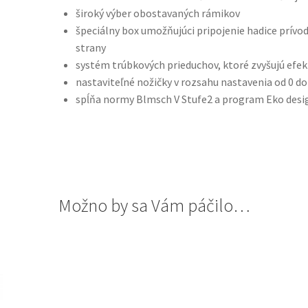
široký výber obostavaných rámikov
špeciálny box umožňujúci pripojenie hadice prívo
strany
systém trúbkových prieduchov, ktoré zvyšujú efekt
nastaviteľné nožičky v rozsahu nastavenia od 0 
spĺňa normy Blmsch V Stufe2 a program Eko desi
Možno by sa Vám páčilo…