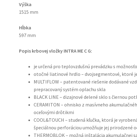
Výška
1515 mm
Hĺbka
597 mm
Popis krbovej vložky INTRA ME C G:
je určená pro teplovzdušnú prevádzku s možnosť
otočné liatinové hrdlo – dvojsegmentové, ktoré j
MULTIFLOW – patentované riešenie dodávané vzdu
prepracovaný systém oplachu skla
BLACK LINE – dizajnové delené sklo s čiernou pot
CERAMITON – ohnisko z masívneho akumulačného 
oceľovými drôtikmi
COOL&TOUCH – studená kľučka, ktorá je vyrobená z
špeciálnou perforáciou umožňuje jej prirodzené 
THERMOBLOK – možná inštalácia akumulačnej sad