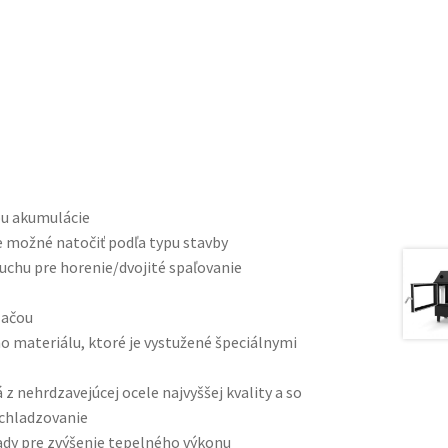
ou akumulácie
e možné natočiť podľa typu stavby
chu pre horenie/dvojité spaľovanie
lačou
materiálu, ktoré je vystužené špeciálnymi
 nehrdzavejúcej ocele najvyššej kvality a so
ochladzovanie
y pre zvýšenie tepelného výkonu