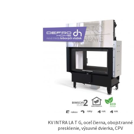
KV INTRA LA T G, oceľ čierna, obojstranné
presklenie, výsuvné dvierka, CPV