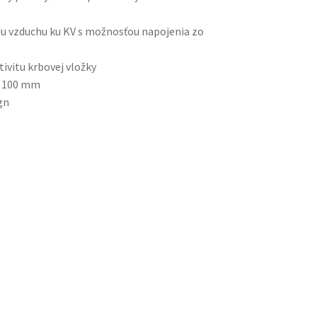
du vzduchu ku KV s možnosťou napojenia zo
ivitu krbovej vložky
do 100 mm
gn