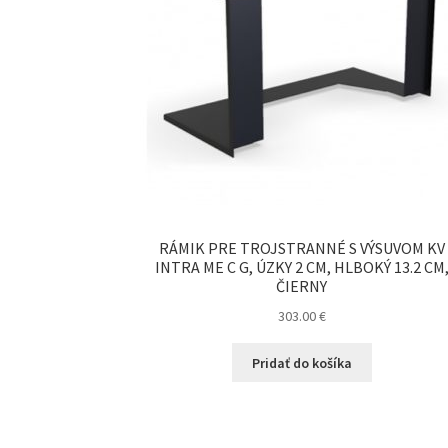
RÁMIK PRE TROJSTRANNÉ S VÝSUVOM KV
INTRA ME C G, ÚZKY 2 CM, HLBOKÝ 13.2 CM
ČIERNY
303.00
€
Pridať do košíka