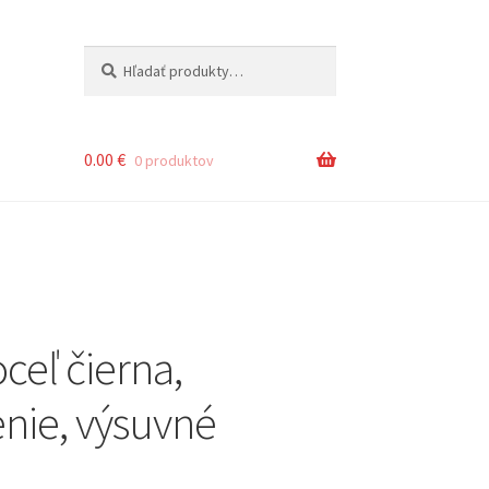
Hľadať:
Vyhľadávanie
0.00
€
0 produktov
ceľ čierna,
enie, výsuvné