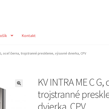
ošík
Kontakt
t
Košík
Môj účet
Ochrana osobných údajov
, oceľ čierna, trojstranné presklenie, výsuvné dvierka, CPV
amačné a Obchodné podmienky
Sample Page
KV INTRA ME C G, o
trojstranné preskl
dvierka, CPV