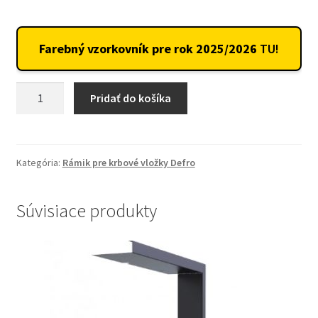
Farebný vzorkovník pre rok 2025/2026
TU!
množstvo
Pridať do košíka
Rámik
pre
trojstranné
s
Kategória:
Rámik pre krbové vložky Defro
výsuvom
KV
Súvisiace produkty
INTRA
SM
C
G,
úzky
2