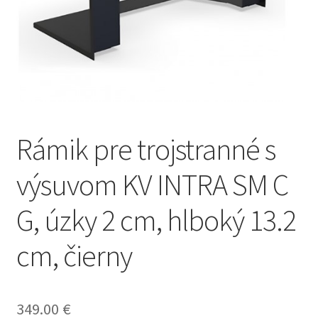
Online odstúpenie od zmluvy
Pokladňa
Reklamačné a Obchodné podmienky
Sample Page
Rámik pre trojstranné s
výsuvom KV INTRA SM C
G, úzky 2 cm, hlboký 13.2
cm, čierny
349.00
€