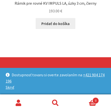
Rámik pre rovné KV IMPULS LA, úzky 3 cm, čierny
193.00
€
Pridať do košíka
Dostupnosť tovaru si overte zavolaním na
+421 904 174
© Pece Dubovec Eshop 2026
196
Built with WooCommerce
.
Skryť
0
Hľadať:
Vyhľadávanie