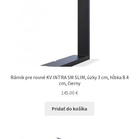
cm,
hlboký
13.2
cm,
čierny
Rámik pre rovné KV INTRA SM SLIM, úzky 3 cm, hĺbka 8.4
cm, čierny
145.00
€
Pridať do košíka