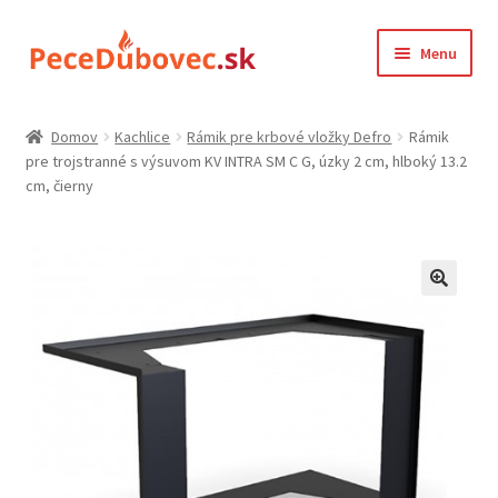
Preskočiť
Preskočiť
Menu
na
na
navigáciu
obsah
Domovská stránka
Domov
Kachlice
Rámik pre krbové vložky Defro
Rámik
pre trojstranné s výsuvom KV INTRA SM C G, úzky 2 cm, hlboký 13.2
Farba kachlic
cm, čierny
gdpr
Kontakt
Košík
Môj účet
Ochrana osobných údajov